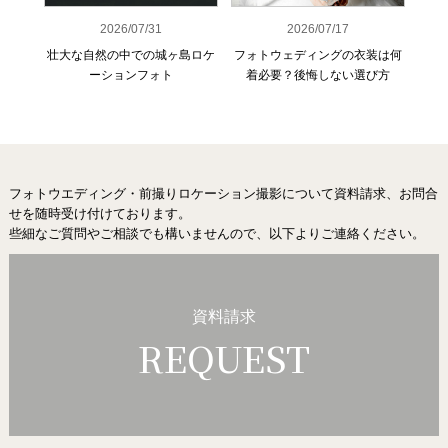
2026/07/31
2026/07/17
壮大な自然の中での城ヶ島ロケ
フォトウェディングの衣装は何
城
ーションフォト
着必要？後悔しない選び方
フォトウエディング・前撮りロケーション撮影
について資料請求、お問合
せを随時受け付けております。
些細なご質問やご相談でも構いませんので、以下よりご連絡ください。
資料請求
REQUEST