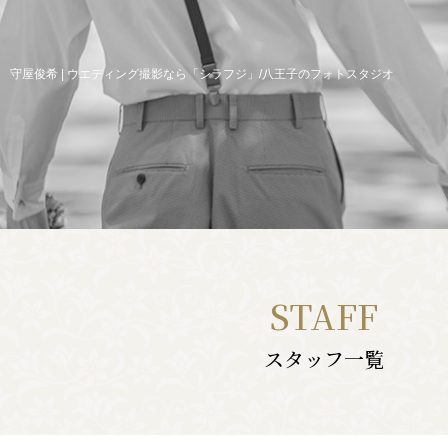
守屋俊希 | ウエディング撮影なら「シラフジ」/八王子のフォトスタジオ
STAFF
スタッフ一覧