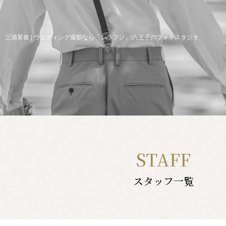
三浦英俊 | ウエディング撮影なら「シラフジ」/八王子のフォトスタジオ
STAFF
スタッフ一覧